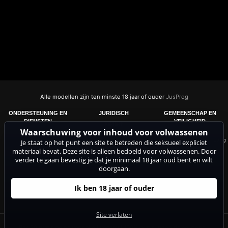
Alle modellen zijn ten minste 18 jaar of ouder
JusProg
ONDERSTEUNING EN
JURIDISCH
GEMEENSCHAP EN
DIENSTEN
VEILIGHEID
Juridisch
Waarschuwing voor inhoud voor volwassenen
EU - Digital Services Act
Ondersteuning
Word camgirl
Abonnement opzeggen
FAQ
18 U.S.C. 2257 Record-Keeping
Je staat op het punt een site te betreden die seksueel expliciet
Requirements Compliance
Copyright
ePoch Billing Support
materiaal bevat. Deze site is alleen bedoeld voor volwassenen. Door
Statement
Afdruk
Segpayeu.com
ASACP
verder te gaan bevestig je dat je minimaal 18 jaar oud bent en wilt
Algemene voorwaarden
doorgaan.
Privacybeleid
Anti-Spam
Ik ben 18 jaar of ouder
Cookie-instellingen
Do not sell my data
Site verlaten
Pak 20 gratis coins voor alle livecams! 100% gratis, geen risico, geen