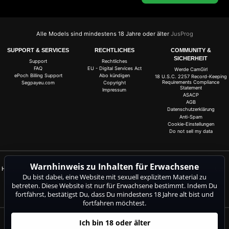
Alle Models sind mindestens 18 Jahre oder älter
JusProg
SUPPORT & SERVICES
RECHTLICHES
COMMUNITY &
SICHERHEIT
Support
Rechtliches
FAQ
EU - Digital Services Act
Werde CamGirl
ePoch Billing Support
Abo kündigen
18 U.S.C. 2257 Record-Keeping
Requirements Compliance
Segpayeu.com
Copyright
Statement
Impressum
ASACP
AGB
Datenschutzerklärung
Anti-Spam
Cookie-Einstellungen
Do not sell my data
Warnhinweis zu Inhalten für Erwachsene
Hol Dir jetzt 20 Gratis-Coins für alle Livecams! 100 % gratis, kein Risiko, kein Abo!
Du bist dabei, eine Website mit sexuell explizitem Material zu
Jetzt anmelden
betreten. Diese Website ist nur für Erwachsene bestimmt. Indem Du
fortfährst, bestätigst Du, dass Du mindestens 18 Jahre alt bist und
fortfahren möchtest.
Ich bin 18 oder älter
Beschwerden und Entfernung von Inhalten