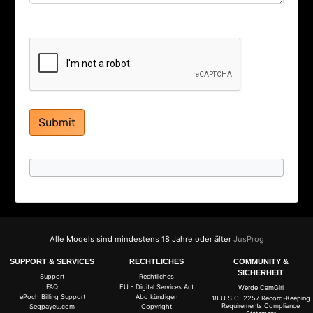
Alle Models sind mindestens 18 Jahre oder älter
JusProg
SUPPORT & SERVICES
RECHTLICHES
COMMUNITY &
SICHERHEIT
Support
Rechtliches
FAQ
EU - Digital Services Act
Werde CamGirl
ePoch Billing Support
Abo kündigen
18 U.S.C. 2257 Record-Keeping
Requirements Compliance
Segpayeu.com
Copyright